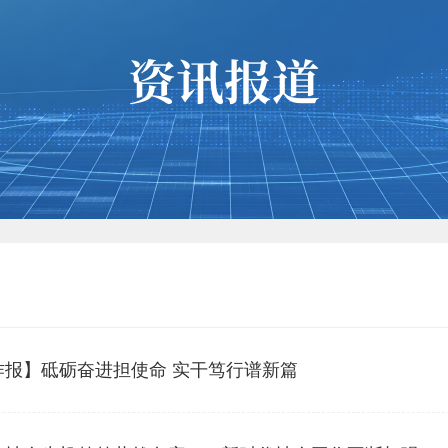
作报】砥砺奋进担使命 实干笃行谱新篇