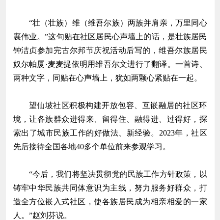
“壮（壮族）维（维吾尔族）两族并肩亲，万里同心
襄伟业。”这句贴在社区居民心声墙上的话，是壮族居民
钟洁贞参加完古尔邦节庆祝活动后写的，维吾尔族居民
奴尔帕厦·麦麦提依明用维吾尔文进行了翻译。一首诗、
两种文字，同贴在心声墙上，犹如两颗心紧贴在一起。
望仙坡社区积极构建开放包容、互嵌融居的社区环
境，让各族群众进得来、留得住、融得进、过得好，探
索出了城市民族工作的好做法、新经验。2023年，社区
先后接待全国各地40多个单位前来参观学习。
“今后，我们将坚决贯彻党的民族工作方针政策，以
铸牢中华民族共同体意识为主线，努力服务好群众，打
造全方位嵌入式社区，使各族居民成为相亲相爱的一家
人。”赵刘芬说。