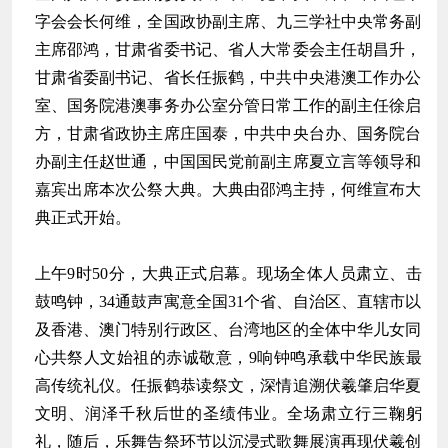
字会会长何维，全国政协副主席、九三学社中央常务副
主席邵鸿，甘肃省委书记、省人大常委会主任胡昌升，
甘肃省委副书记、省长任振鹤，中共中央港澳工作办公
室、国务院港澳事务办公室分管日常工作的副主任徐启
方，甘肃省政协主席庄国泰，中共中央台办、国务院台
办副主任赵世通，中国国民党前副主席夏立言等领导和
嘉宾出席本次公祭大典。大典由邵鸿主持，何维宣布大
典正式开始。
上午9时50分，大典正式启幕。现场全体人员肃立、击
鼓鸣钟，34通鼓声寓意全国31个省、自治区、直辖市以
及香港、澳门特别行政区、台湾地区的全体中华儿女同
心共祭人文始祖的赤诚敬意，9响钟鸣承载中华民族最
高传统礼仪。任振鹤恭读祭文，深情追溯伏羲肇启华夏
文明、润泽千秋后世的圣绩伟业。全场肃立行三鞠躬
礼，随后，乐舞告祭环节以沉浸式歌舞展演再现伏羲创