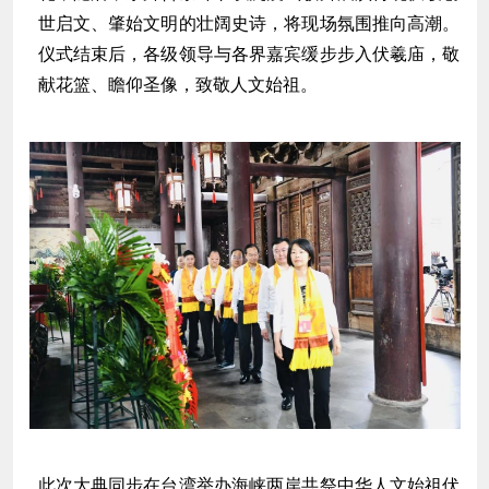
世启文、肇始文明的壮阔史诗，将现场氛围推向高潮。
仪式结束后，各级领导与各界嘉宾缓步步入伏羲庙，敬
献花篮、瞻仰圣像，致敬人文始祖。
此次大典同步在台湾举办海峡两岸共祭中华人文始祖伏