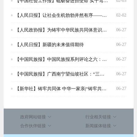
【中国社会工作报】砥砺奋进担使命 实干笃行谱新篇
02-03
【人民日报】让社会生机勃勃井然有序——新时代社会工作不断加强
02-02
【人民政协报】为铸牢中华民族共同体意识提供坚实法治保障
06-27
【人民日报】新疆的未来值得期待
06-27
【中国民族报】中国民族报系列评论之六：共同推进新时代党的民族工作高质量发展
06-27
【中国民族报】广西南宁望仙坡社区：“三老三新”共创幸福家园
06-27
【新华社】铸牢共同体 中华一家亲|“铸牢共同体 中华一家亲” 主题宣传活动正式启动
06-27
政府网站链接
行业相关链接
合作伙伴链接
新闻媒体链接