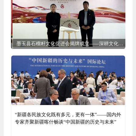
楫笃行启新程 塑强内核向深远 中国民族贸易促进会召开2025年度总结大会
墨玉县石榴籽文化促进会揭牌成立——深耕文化润疆 铸牢中华民族共同体意识
张
“新疆各民族文化既有多元，更有一体”——国内外
专家齐聚新疆喀什畅谈“中国新疆的历史与未来”