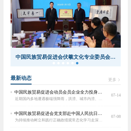
会揭牌成立——深耕文化润疆 铸牢中华民族共同体意识
中国民族贸易促进会伏羲文化专业委员会在天水挂牌成立
最新动态
更多
中国民族贸易促进会动员会员企业全力投身防汛救灾
07-14
近期国内多地遭遇极端强降雨，洪涝、城市内涝、山体滑坡等灾害接连发生，大量群众被迫转移安置，生产生活秩序遭受严重冲击。为深入贯彻落实党中央、国务院防汛救灾工作部署和习近平总书记关于防汛救灾重要指示精神，中国民族贸易促进会闻令即动、快速部署，于7月11日面向全体会员企业发布防汛救灾爱心捐助倡议书，全面动员社会力量踊跃投身抢险救灾，凝聚行业力量守护受灾群众。 在《倡议书》中，协会坚持党建引领，充分发挥社会组织桥梁纽带....
中国民族贸易促进会党支部赴中国人民抗日战争纪念馆开展主题党日活动
07-08
为持续推动树立和践行正确政绩观常态化学习走深走实，7月7日，中国民族贸易促进会党支部组织全体党员、在京员工和分支机构负责人，前往中国人民抗日战争纪念馆，开展“铭记抗战峥嵘史树立实干政绩观”主题党日活动，从抗战历史中感悟实干真谛，依托红色革命精神淬炼初心、锤炼实干担当。 我会党支部赴中国人民抗日战争纪念馆开展主题党日活动 1931年爆发的九一八事变，开启了全民族十....