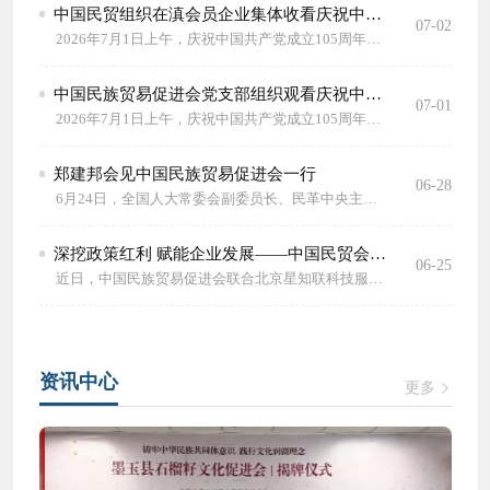
中国民贸组织在滇会员企业集体收看庆祝中国共产党成立105周年大会并召开专题学习座谈会
07-02
2026年7月1日上午，庆祝中国共产党成立105周年大会在人民大会堂隆重举行。中国民族贸易促进会组织在滇会员企业党员及员工代表在昆明集体收看大会现场直播，并召开专题学习座谈会，深入学习贯彻习近平总书记重要讲话精神，从党的奋斗历程中感悟初心使命、汲取奋进力量。 集中收看现场庄严肃穆、氛围热烈。上午10时，大会在雄壮的国歌声中正式开幕，与会代表认真聆听习近平总书记重要讲话，深入领会伟大建....
中国民族贸易促进会党支部组织观看庆祝中国共产党成立105周年大会
07-01
2026年7月1日上午，庆祝中国共产党成立105周年大会在北京人民大会堂隆重举行。中国民族贸易促进会党支部组织全体党员和在京员工集中收看大会现场直播，共同见证庄严的历史时刻，认真聆听习近平总书记重要讲话，从党的奋斗历程中感悟初心、汲取力量。 收看现场庄重热烈。雄壮的国歌响起时，全体人员肃立齐唱，表达对党和祖国的赤诚热爱。大家聚精会神聆听总书记讲话，仔细记录要点，深入领会伟大建党精神的丰富内涵。在“七一勋章”颁授....
郑建邦会见中国民族贸易促进会一行
06-28
6月24日，全国人大常委会副委员长、民革中央主席郑建邦在民革中央机关会见中国民族贸易促进会原会长贺黎明、会长蓝军一行。民革中央副主席谷振春参加会见。 郑建邦对贺黎明一行的来访表示欢迎，对中国民族贸易促进会（以下简称“民贸会”）对民革事业的关心与支持表示感谢。郑建邦充分肯定了民贸会在铸牢中华民族共同体意识，整合社会力量、社会资源助推乡村振兴、兴边富民、共....
深挖政策红利 赋能企业发展——中国民贸会员专场沙龙成功举办
06-25
近日，中国民族贸易促进会联合北京星知联科技服务有限公司、宁波银行朝阳支行举办了会员企业专场沙龙。本次沙龙聚焦企业重点项目规划与资金扶持政策申报实操，精准赋能会员企业抢抓政策机遇、激活发展资源、拓宽资金渠道，为会员企业提供政策落地、项目提质、资金增效等专属服务。 活动现场，讲师紧扣2026年国家及地方财政扶持重点，系统梳理当下政策扶持黄金赛道，围绕补贴申领、税费减免、资质认定、项目立项....
资讯中心
更多