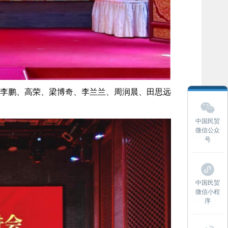
李鹏、高荣、梁博奇、李兰兰、周润晨、田思远
中国民贸
微信公众
号
中国民贸
微信小程
序