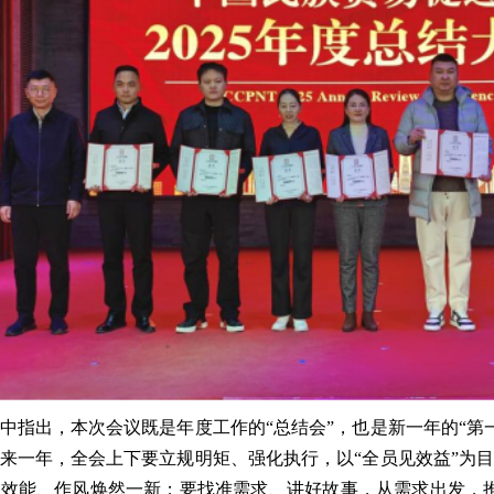
中指出，本次会议既是年度工作的“总结会”，也是新一年的“第
来一年，全会上下要立规明矩、强化执行，以“全员见效益”为目
效能、作风焕然一新；要找准需求、讲好故事，从需求出发，推