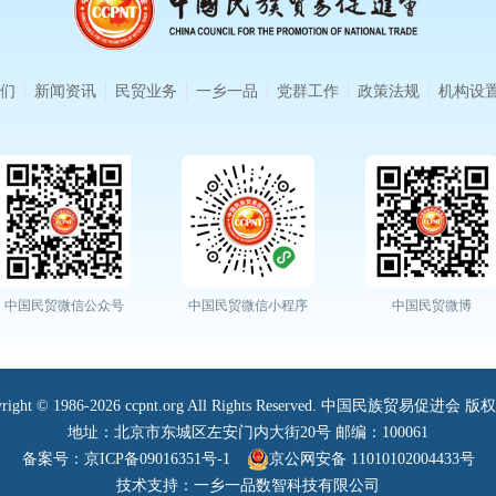
们
新闻资讯
民贸业务
一乡一品
党群工作
政策法规
机构设
中国民贸微信公众号
中国民贸微信小程序
中国民贸微博
yright © 1986-2026 ccpnt.org All Rights Reserved. 中国民族贸易促进会 
地址：北京市东城区左安门内大街20号 邮编：100061
备案号：京ICP备09016351号-1
京公网安备 11010102004433号
技术支持：一乡一品数智科技有限公司