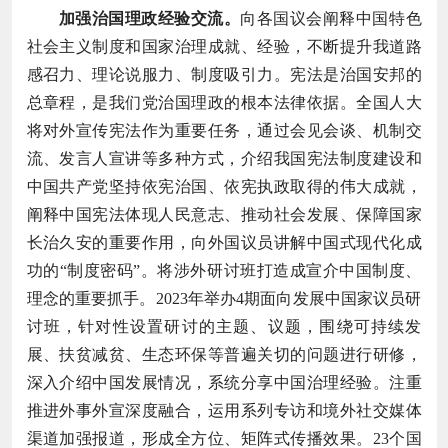
加强治国理政经验交流。
向各国议会阐释中国特色
社会主义制度和国家治理成就、经验，不断提升我道路
感召力、理论说服力、制度吸引力。宪法是治国安邦的
总章程，是我们党治国理政的根本法律依据。全国人大
将对外宣传宪法作为重要任务，通过会见会谈、机制交
流、发言人宣讲等多种方式，介绍我国宪法制度建设和
中国共产党坚持依宪治国、依宪执政取得的伟大成就，
阐释中国宪法体现人民意志、推动社会发展、保障国家
长治久安的重要作用，向外国议员讲解中国式现代化成
功的“制度密码”。将涉外研讨班打造成宣介中国制度、
理念的重要抓手。2023年举办4期面向发展中国家议员研
讨班，针对性设置研讨的主题、议题，围绕可持续发
展、扶贫减贫、生态环保等普遍关切的问题进行研修，
深入介绍中国发展情况，系统分享中国治理经验。注重
推进外事外宣深度融合，运用系列专访和境外社交媒体
渠道加强报道，形成全方位、矩阵式传播效果。23个国