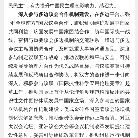
民民主”，有力提升中国民主理念影响力、感召力。
深入参与多边议会合作机制建设。
在多边平台加强
同“全球南方”国家议会合作，旗帜鲜明维护发展中国家
共同利益，巩固发展中国家团结合作，筑牢国际统一战
线。密切与重要议会多边机制的交流联系，增进与多边
会议主席国协调合作，及时就重大事项沟通意见。深度
参与制定议联五年战略，推动议联将和平与安全、可持
续发展等治理方向作为优先战略目标。与议联签署可持
续发展和反恐项目合作协议，将双方的合作进一步引向
深入。积极参与议联《国际技性科学应用伦理宪章》起
草工作，推动国际上首个从伦理角度规范科技应用的共
识性文件更好体现发展中国家立场。深入参与金砖国家
立法机构合作机制建设，促成金砖各国签署议会论坛机
制化谅解备忘录，推动金砖议会合作迈上新台阶。对亚
太议会论坛、亚洲议会大会等会议机制改革发展提出建
设性意见，妥善引导组织改革进程，推动组织运行机制