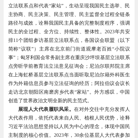
立法联系点和代表“家站”，生动呈现我国民主选举、民
主协商、民主决策、民主管理、民主监督全过程全链条
路径与成效，诠释我国民主具备的完整制度程序，强调
民主的全过程、全方位、持续性、整体性。2023年共安
排11个团组参访基层立法联系点，各国议会联盟（以下
简称“议联”）主席在北京前门街道观摩老百姓“小院议
事”；匈牙利国会常务副主席在重庆沙坪坝基层立法联系
点旁听学前教育法立法意见征询会；尼泊尔联邦院主席
在上海虹桥基层立法联系点当面听取尼泊尔籍外科医生
作为外籍信息员参与立法征询的经历；阿拉伯议会议长
走访北京朝阳区南磨房乡代表“家站”。外方感叹，中国
创造了世界政治文明全新的民主范式。
展现人大代表履职风采。
在对外交往中充分发挥人
大代表作用，依托代表来自人民、植根人民优势，诠释
习近平法治思想坚持以人民为中心的理念，体现中国民
主制度的核心价值。2023年，30余位基层人大代表参加