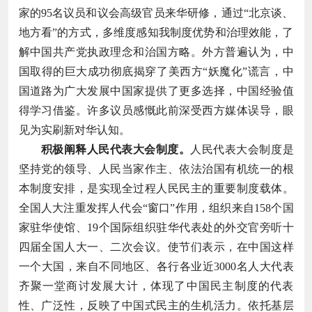
家的95名议员和议会高级官员来华研修，通过“北京谈、
地方看”的方式，多维度感知我制度优势和治理效能，了
解中国共产党执政理念和治国方略。外方普遍认为，中
国取得的巨大成功彻底揭穿了美西方“妖魔化”谎言，中
国道路为广大发展中国家提供了更多选择，中国经验值
得学习借鉴。许多议员感慨此前深受西方媒体误导，眼
见为实刷新对华认知。
积极阐释人民代表大会制度。
人民代表大会制度是
坚持党的领导、人民当家作主、依法治国有机统一的根
本制度安排，是实现全过程人民民主的重要制度载体。
全国人大注重发挥人代会“窗口”作用，组织来自158个国
家驻华使馆、19个国际组织驻华代表处的外交官旁听十
四届全国人大一、二次会议。使节们表示，在中国这样
一个大国，来自不同地区、各行各业近3000名人大代表
齐聚一堂商讨发展大计，体现了中国民主制度的代表
性、广泛性，反映了中国式民主的生机活力。依托基层