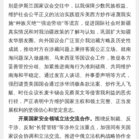
别是伊斯兰国家议会交往中，以我保障少数民族权益、
维护社会公平正义的法治实践驳斥美西方炒作诬蔑我实
施“种族灭绝”“强迫劳动”等谎言，促进国际社会对新疆
真实情况和对我治疆政策的了解与认知，巩固扩大知疆
友华朋友圈。向外国议会广泛宣介我治藏方略及历史性
成就，推动对方在涉藏问题上秉持客观公正立场。就南
海问题深入做越南、马来西亚等国议会工作，敦促各方
妥善管控分歧、加紧推进南海行为准则磋商、共同维护
南海和平稳定。通过发言人谈话、外事委声明等方式，
强烈谴责美国国会通过涉华消极条款法案、炒作无人飞
艇、时任众议长麦卡锡会见蔡英文等侵害我利益的恶劣
行径，严正表明中方维护国家主权和领土完整、正当发
展权利的坚强信心和坚定意志。
开展国家安全领域立法交流合作。
围绕反制裁、反
干涉、反制“长臂管辖”等涉外立法重点，加强同有关国
家议会协调和立法交流。推进中俄立法机构战略协作全