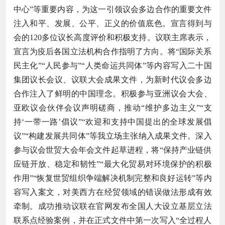
中心”等重要内容，为这一引领议会多边合作的重要文件
注入和平、发展、公平、正义的价值底色。宣言得到与
会的120多位议长高度评价和积极支持。议联主席表示，
宣言为疫后各国立法机构合作指明了方向。将“国际关系
民主化”“人民参与”“人类命运共同体”等内容写入二十国
集团议长会议、议联大会成果文件，为新时代议会多边
合作注入了鲜明的中国理念。积极参与亚洲议会大会、
亚欧议会伙伴会议声明磋商，推动“维护多边主义”“支
持‘一带一路’倡议”“欢迎和支持中国提出的全球发展倡
议”“构建发展共同体”等我立场主张纳入成果文件。深入
参与议会世贸大会年会文件起草进程，将“保持产业链供
应链开放、稳定和韧性”“最大化贸易对环境保护的积极
作用”“恢复世贸组织争端解决机制完整和良好运转”等内
容写入案文，对美西方在经贸领域的错误做法形成有效
牵制。成功推动议联在官网发布全国人大设立基层立法
联系点经验案例，并在正式文件中第一次写入“全过程人