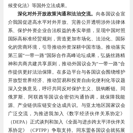
候变化法》等国外立法成果。
深化对外开放政策沟通和法治交流。
向各国议会宣
介我国促进高水平对外开放、完善公开透明涉外法律体
系、保护外资企业合法权益的务实举措，呈现中国对照
国际高标准经贸规则，营造更加市场化、法治化、国际
化的营商环境，引导推动外资深耕中国市场。推动落实
第三届“一带一路”国际合作高峰论坛成果，弘扬丝路精
神和共商共建共享原则，推动外国议会为“一带一路”合
作提供更好法治保障。在多边平台与各国议会围绕维护
开放型世界经济、推动贸易和投资自由化便利化等议题
深入交换意见，呼吁共同反对保护主义、脱钩断链。同
俄罗斯、阿联酋等国议会密切沟通协调，就保障我能
源、产业链供应链安全达成共识。与亚太地区国家议会
广泛交流，为推进我加入《数字经济伙伴关系协定》
（DEPA）正式谈判和加入《全面与进步跨太平洋伙伴关
系协定》（CPTPP）争取支持。同东盟各国议会就拓展