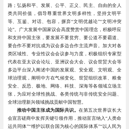
路；弘扬和平、发展、公平、正义、民主、自由的全人
类共同价值，倡导尊重世界文明多样性，坚持文明平
等、互鉴、对话、包容，摒弃“文明优越论”“文明冲突
论”。广大发展中国家议会高度赞赏中国理念，积极呼应
和支持中国主张，要发展不要贫穷、要公道不要霸道、
要合作不要对抗成为议会多边合作主流声音。加大对各
类区域性、专业性议会会议参与力度，积极组织专家型
代表在亚太议会论坛、亚洲议会大会、议会世贸大会等
多边平台深入阐述中国的发展观、安全观、文明观、全
球治理观，阐明中方在气候变化、世贸组织改革、粮食
安全、反恐、极地、网络、科技、深海等各领域立场主
张，为应对全球性挑战、各类传统与非传统安全问题、
全球治理新兴领域挑战贡献中国智慧。
推动中国主张成为国际共识。
在第五次世界议长大
会宣言磋商中发挥关键引领作用，推动宣言纳入“人类命
运共同体”“维护以联合国为核心的国际体系”“以人民为