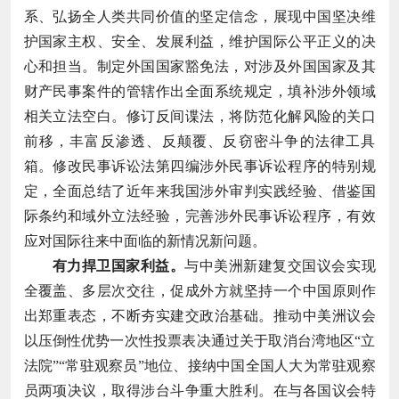
系、弘扬全人类共同价值的坚定信念，展现中国坚决维
护国家主权、安全、发展利益，维护国际公平正义的决
心和担当。制定外国国家豁免法，对涉及外国国家及其
财产民事案件的管辖作出全面系统规定，填补涉外领域
相关立法空白。修订反间谍法，将防范化解风险的关口
前移，丰富反渗透、反颠覆、反窃密斗争的法律工具
箱。修改民事诉讼法第四编涉外民事诉讼程序的特别规
定，全面总结了近年来我国涉外审判实践经验、借鉴国
际条约和域外立法经验，完善涉外民事诉讼程序，有效
应对国际往来中面临的新情况新问题。
有力捍卫国家利益。
与中美洲新建复交国议会实现
全覆盖、多层次交往，促成外方就坚持一个中国原则作
出郑重表态，不断夯实建交政治基础。推动中美洲议会
以压倒性优势一次性投票表决通过关于取消台湾地区“立
法院”“常驻观察员”地位、接纳中国全国人大为常驻观察
员两项决议，取得涉台斗争重大胜利。在与各国议会特