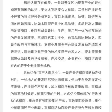
——思想认识存在偏差。一是对开发区内现有产业的链构
成没有清晰的认识，要么太宽泛要么太狭隘。二是对产业链各
个环节的特点理性分析不足，盲目上线跟风、缺链、断链等方
面的问题频现，比如太阳能产业中的单晶硅、多晶硅及太阳能
电池等项目，难以形成集设计、生产、应用与一体的相互融洽
的产业发展环境。三是以代工为主业、自我品牌比较缺乏。四
是在政府与市场环境、支撑业及服务平台建设发展缺乏统筹推
进意识，尚未建立起完善的技术支撑平台和人才、资本等服务
保障体系以及包括投融资、产权交易、企业孵化、项目咨询等
在内的若干个专业服务机构。
——具体运作“雷声大雨点小”。一是产业链招商策略缺乏针
对性。一些地方的开发区尽管热情很高，但由于自身发展定位
不准确，产业特色不明显，加上招商考核政策重政绩、重指标
的短期功利偏好，招商引资的手段、方式仍沿用传统的“行政推
动”式招商，重总量扩张而轻集约产出，重数量而轻质量，重企
业招商而轻产业配套，重招商活动而轻产业链整合等倾向仍较