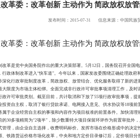
改革委：改革创新 主动作为 简政放权放
发布时间：2015-07-31
信息来源：中国民族
改革委：改革创新 主动作为 简政放权放
革是党中央国务院作出的重大决策部署。5月12日，国务院召开全国电
，行政体制改革进入“快车道”。今年以来，国家发改委围绕正确处理政府
步深化行政审批制度改革，简政放权、放管结合、优化服务取得了新的进
限度为市场主体松绑。全面完成非行政许可审批事项清理工作，及时调
行政许可审批类别。截至目前，共计取消和下放了55项行政审批事项，提
业投资自主权，取消了银行贷款承诺、电网接入意见、供水协议等18项前
将属于企业经营自主权的事项和内容作为项目核准的前置条件。加快清理
前的30多项精简为“2项半”，除少数重特大项目保留环评作为前置审批外
式管理，由企业自主选择，收费明码标价。发挥市场在价格形成中的决定性
源、铁路货运价格市场化改革，中央和地方定价目录修订后，定价项目分别减