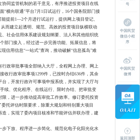
协同监管机制的若干意见，有序推进投资项目在线
号
“横向联通”平台7月1日试运行，16个国务院部门接
可能提前1—2个月进行试运行，提供网上项目登记、
”，从而建立起透明、规范、高效的投资项目纵横联动
中国民贸
见、社会信用体系建设规划纲要、法人和其他组织统
微信小程
序
6个部门接入，经过进一步完善功能、拓展信息，将
现信用信息“一站式”查询，推动破解“信息孤岛”难
有行政审批事项全部纳入大厅，全程网上办理、网上
中国民贸
收行政审批事项1299件，已按时办结636件，其余
微博
平台，开发行政许可事项申报系统，并实现了大厅与
化手续、优化程序、在线运行、限时办结、把审批变
时限，进一步推动提高审批工作效率。修订委托投资
了委托评估时限要求，除重大规划和特别重大项目
再造，实现了委内项目核准和节能评估并联办理，建
步下放、程序进一步简化、规范化电子化阳光化水
返回顶部