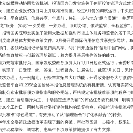
纵横联动协同监管机制。报请国办印发实施关于创新投资管理方式建立
设，建立企业投资项目网上并联核准制度。经过6月份的调试运行，中央层面
申报、平台赋码、信息共享。年底前，将进一步与地方“纵向贯通”，并尽
条龙”服务，实现“一次受理、一并办理、限时办结、依法监管、全程监察
。报请国务院印发实施了运用大数据加强对市场主体服务和监管的若干意
制度建设总体方案等政策文件。2月份开通部际信用信息共享交换网站，3
门、各领域信用记录信息归集共享。6月1日开通运行“信用中国”网站，实
系统简政放权与创新管理培训班，着力提升基层接住管好的能力。
规范审批行为。国家发改委政务服务大厅1月1日起正式运行，全委所
实现了一口受理、统一答复、过程督办、进展告知。截至7月16日，累计接
要求办理，无一例超期。积极丰富拓展大厅功能，开通政务服务大厅微信
批监管平台和12358全国价格举报信息管理系统的有机衔接。认真落实简
编制公布审批事项办事指南和服务规范，严格规定审批核准事项的程序与
法，建立“自动选择为主、手动指定选择为辅”的评估任务委托机制，明确
过30个工作日，同时加强对委托评估机构的监督检查。积极推进审批流程
批核准“绿色通道”，有效推动了从“物理融合”到“化学融合”的转变。
来全委简政放权改革实现了新的突破，审批范围进一步缩小、权限进一
为推动稳增长、调结构、惠民生各项政策措施提供了有力支撑。