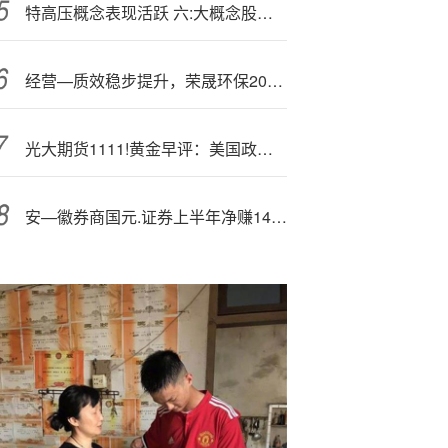
特高压概念表现活跃 六:大概念股盘点（名单）
经营—质效稳步提升，荣晟环保2025Q3净利5589万，环比增26%
光大期货1111!黄金早评：美国政府“重开”，流动性好转提振金价
安—徽券商国元.证券上半年净赚14亿，自营业务收入暴涨6成！投行业务仍未扭亏