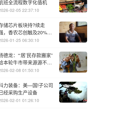
航班全流程数字化值机
2026-02-05 22:37:10
存储芯片板块持?续走
强，香农芯创触及20%涨
停再创新高
2026-01-25 06:30:10
杨德龙：“‘居’民存款搬家”
给本轮牛市带来源源不断
的增量资金
2026-02-08 01:50:10
科力装备：美—国!子公司
已经采购生产设备
2026-02-01 01:26:10