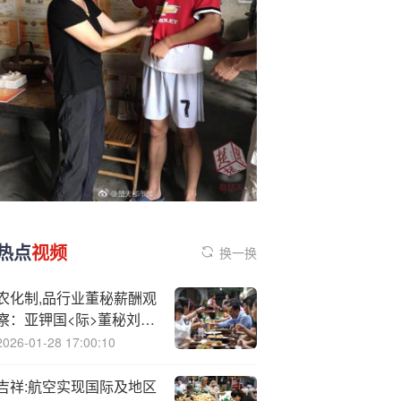
热点
视频
换一换
农化制,品行业董秘薪酬观
察：亚钾国<际>董秘刘冰
燕年薪188.13万元行业登
2026-01-28 17:00:10
顶 较上年缩水110万元
吉祥:航空实现国际及地区