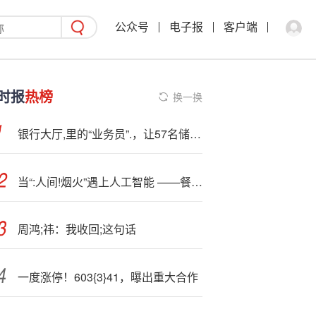
公众号
电子报
客户端
时报
热榜
换一换
银行大厅,里的“业务员”.，让57名储户的上千万元养老钱打水漂
当“:人间!烟火”遇上人工智能 ——餐饮业智能化转型一线观察
周鸿;祎：我收回;这句话
一度涨停！603{3}41，曝出重大合作