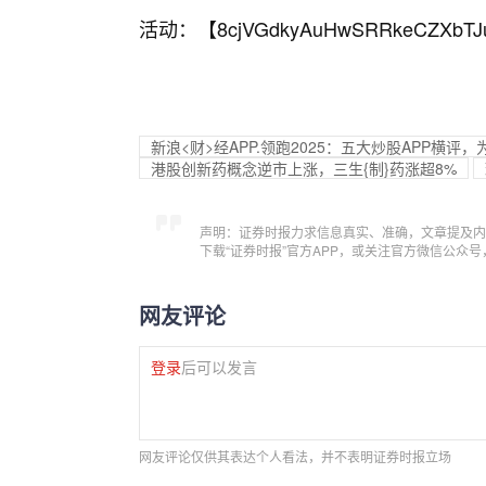
活动：【
8cjVGdkyAuHwSRRkeCZXbTJ
新浪<财>经APP.领跑2025：五大炒股APP横
港股创新药概念逆市上涨，三生{制}药涨超8%
声明：证券时报力求信息真实、准确，文章提及内
下载“证券时报”官方APP，或关注官方微信公众
网友评论
登录
后可以发言
网友评论仅供其表达个人看法，并不表明证券时报立场