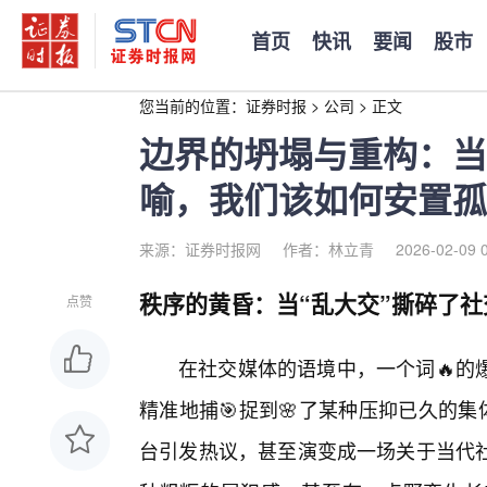
首页
快讯
要闻
股市
您当前的位置：
证券时报
>
公司
>
正文
边界的坍塌与重构：当
喻，我们该如何安置孤
来源：证券时报网
作者：林立青
2026-02-09 
秩序的黄昏：当“乱大交”撕碎了
点赞
在社交媒体的语境中，一个词🔥的
精准地捕🎯捉到🌸了某种压抑已久的
台引发热议，甚至演变成一场关于当代社